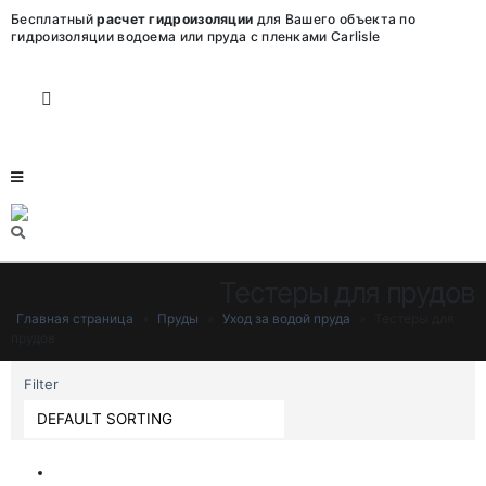
Бесплатный
расчет гидроизоляции
для Вашего объекта по
гидроизоляции водоема или пруда с пленками Carlisle
Тестеры для прудов
Главная страница
»
Пруды
»
Уход за водой пруда
»
Тестеры для
прудов
Filter