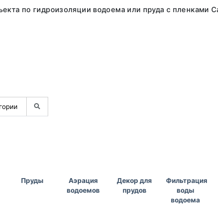
екта по гидроизоляции водоема или пруда с пленками Ca
Пруды
Аэрация
Декор для
Фильтрация
водоемов
прудов
воды
водоема