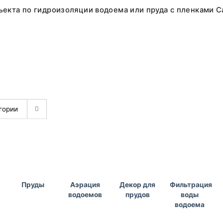
екта по гидроизоляции водоема или пруда с пленками Ca
Пруды
Аэрация
Декор для
Фильтрация
водоемов
прудов
воды
водоема