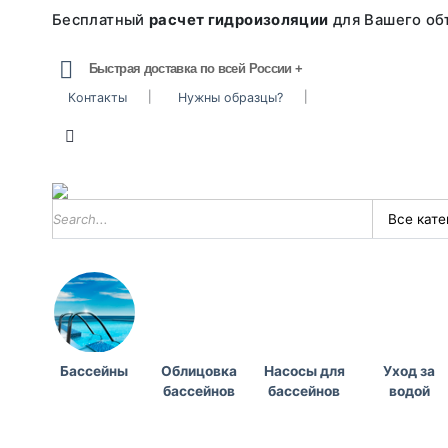
Бесплатный
расчет гидроизоляции
для Вашего объ
Быстрая доставка по всей России +
Контакты
Нужны образцы?
Бассейны
Облицовка
Насосы для
Уход за
бассейнов
бассейнов
водой